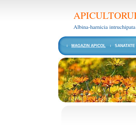
APICULTORU
Albina-harnicia intruchipata
MAGAZIN APICOL
SANATATE