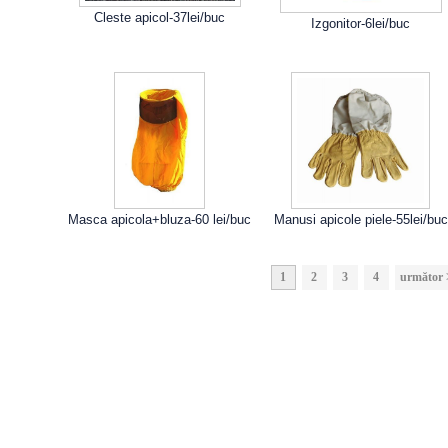
Cleste apicol-37lei/buc
Izgonitor-6lei/buc
Masca apicola+bluza-60 lei/buc
Manusi apicole piele-55lei/buc
1
2
3
4
următor 